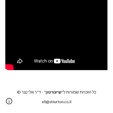
כל הזכויות שמורות ל"
שיעורטון
" -
ד"ר
אלי נצר ©
eli@shiurton.co.il