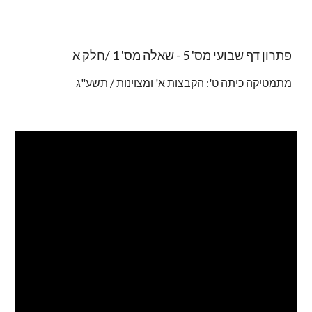
פתרון דף שבועי מס' 5 - שאלה מס' 1 /חלק א
מתמטיקה כיתה ט': הקבצות א' ומצוינות / תשע"ג