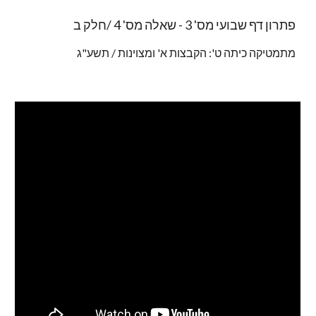
פתרון דף שבועי מס' 3 - שאלה מס' 4 /חלק ב
מתמטיקה כיתה ט': הקבצות א' ומצוינות / תשע"ג