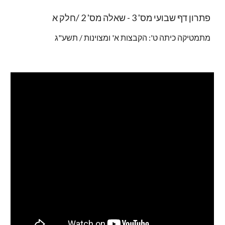
פתרון דף שבועי מס' 3 - שאלה מס' 2 /חלק א
מתמטיקה כיתה ט': הקבצות א' ומצוינות / תשע"ג