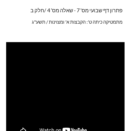
פתרון דף שבועי מס' 7 - שאלה מס' 4 /חלק ב
מתמטיקה כיתה ט': הקבצות א' ומצוינות / תשע"ג